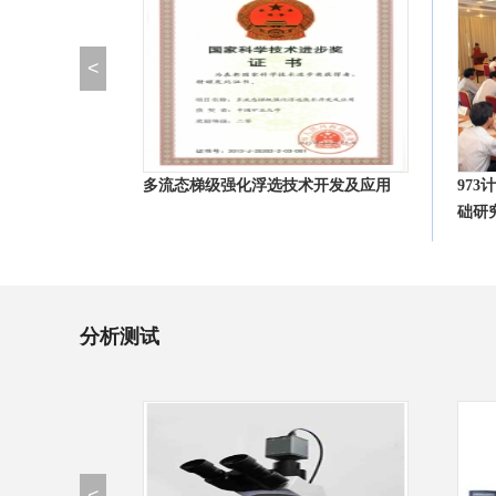
<
多流态梯级强化浮选技术开发及应用
97
础研
分析测试