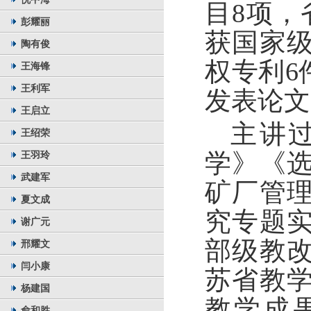
目
8
项，
彭耀丽
获国家
陶有俊
权专利
6
王海锋
王利军
发表论文
王启立
主讲
王绍荣
王羽玲
学》《
武建军
矿厂管
夏文成
究专题
谢广元
部级教
邢耀文
闫小康
苏省教
杨建国
教学成
俞和胜