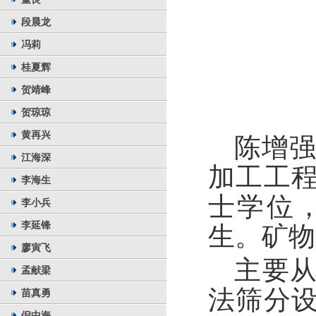
段晨龙
冯莉
桂夏辉
贺靖峰
贺琼琼
黄再兴
陈增
江海深
加工工
李海生
士学位
李小兵
李延锋
生。矿物
廖寅飞
主要
孟献梁
法筛分
苗真勇
倪中海