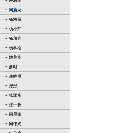
许恩乐
闫新龙
杨海昌
杨小芹
杨旭亮
杨学松
姚菁华
俞时
岳晓明
张彤
张亚东
张一昕
周晨阳
周伟光