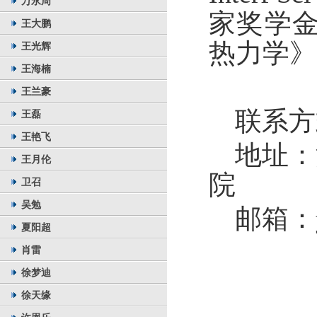
万永周
家奖学
王大鹏
热力学》
王光辉
王海楠
王兰豪
联系方
王磊
王艳飞
地址：
王月伦
院
卫召
吴勉
邮箱：
夏阳超
肖雷
徐梦迪
徐天缘