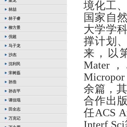
梁龙
境化工
林喆
国家自
林子睿
大学学
柳方景
倪超
撑计划
马子龙
来，以
沙杰
Mater
，
沈利民
宋树磊
Micropor
孙浩
余篇，
孙吉平
合作出
谭佳琨
田全志
任
ACS Ap
万克记
Interf Sci