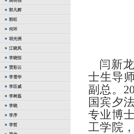
高明强
郭凡辉
郭旺
何环
胡光洲
江晓凤
李晓恒
闫新
贾彩云
士生导师
李雪华
副总。
2
李臣威
李树磊
国宾夕
李晓
专业博
李序
工学院
李哲