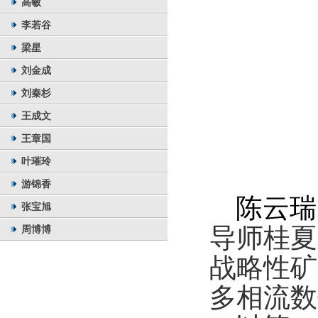
高敏
李若谷
梁星
刘金成
刘秦杉
王成文
王章国
叶璀玲
游锦香
陈云瑞
张宝旭
周博博
导师桂夏
战略性矿
多相流数