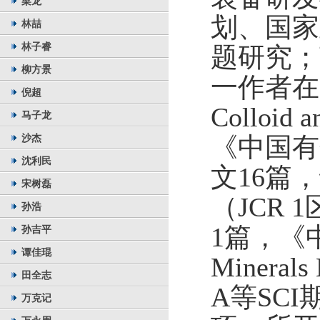
梁龙
划、国家
林喆
林子睿
题研究；
柳方景
一作者在
倪超
Colloid a
马子龙
沙杰
《中国有
沈利民
文
16
篇，
宋树磊
（
JCR 1
孙浩
1
篇，《
孙吉平
谭佳琨
Minerals 
田全志
A
等
SCI
万克记