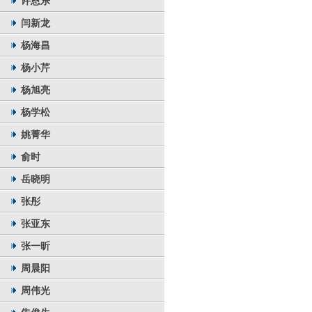
许恩乐
闫新龙
杨海昌
杨小芹
杨旭亮
杨学松
姚菁华
俞时
岳晓明
张彤
张亚东
张一昕
周晨阳
周伟光