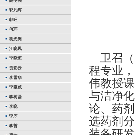
高明强
郭凡辉
郭旺
何环
胡光洲
江晓凤
卫召（
李晓恒
程专业，
贾彩云
李雪华
伟教授课
李臣威
与洁净化
李树磊
论、药剂
李晓
李序
选药剂分
李哲
装备研发