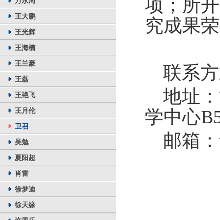
项；所开
万永周
王大鹏
究成果荣
王光辉
王海楠
王兰豪
联系方
王磊
地址：
王艳飞
王月伦
学中心
B
卫召
邮箱：
吴勉
夏阳超
肖雷
徐梦迪
徐天缘